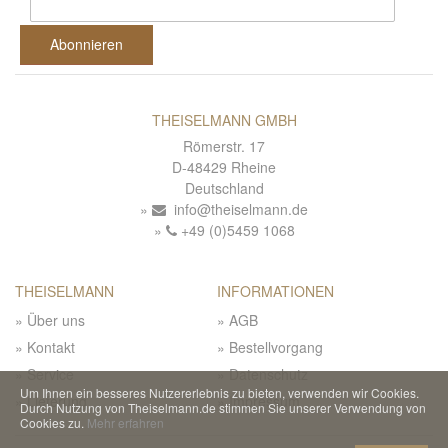
Abonnieren
THEISELMANN GMBH
Römerstr. 17
D-48429 Rheine
Deutschland
info@theiselmann.de
+49 (0)5459 1068
THEISELMANN
INFORMATIONEN
Über uns
AGB
Kontakt
Bestellvorgang
Service
Datenschutz
Um Ihnen ein besseres Nutzererlebnis zu bieten, verwenden wir Cookies.
Lieferung
Impressum
Durch Nutzung von Theiselmann.de stimmen Sie unserer Verwendung von
Cookies zu.
Mehr erfahren