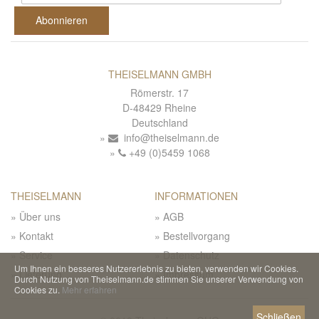
Abonnieren
THEISELMANN GMBH
Römerstr. 17
D-48429 Rheine
Deutschland
info@theiselmann.de
+49 (0)5459 1068
THEISELMANN
INFORMATIONEN
Über uns
AGB
Kontakt
Bestellvorgang
Service
Datenschutz
Um Ihnen ein besseres Nutzererlebnis zu bieten, verwenden wir Cookies.
Lieferung
Impressum
Durch Nutzung von Theiselmann.de stimmen Sie unserer Verwendung von
Cookies zu.
Mehr erfahren
Schließen